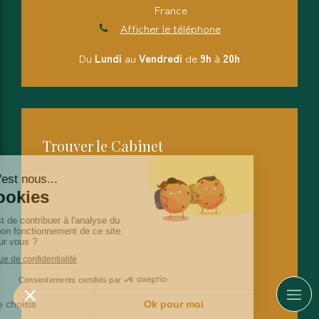
France
Afficher le téléphone
Du
Lundi
au
Vendredi
de
9h
à
20h
Trouver le Cabinet