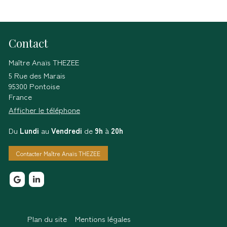
Contact
Maître Anaïs THEZEE
5 Rue des Marais
95300
Pontoise
France
Afficher le téléphone
Du
Lundi
au
Vendredi
de
9h
à
20h
Contacter Maître Anaïs THEZEE
Plan du site
Mentions légales