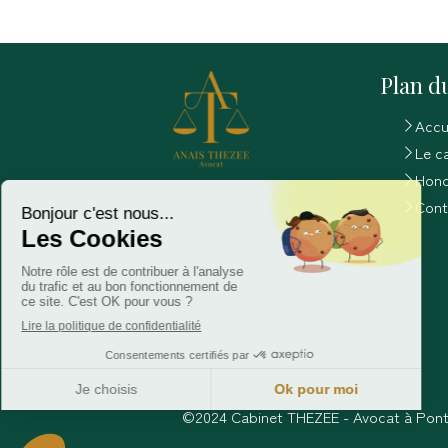
Plan du
Accu
Le c
Hono
Cont
©2024 Cabinet THEZEE - Avocat à Pont